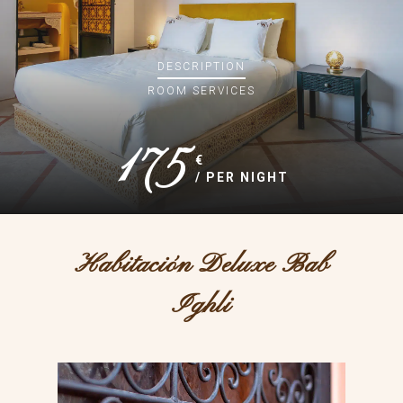
DESCRIPTION
ROOM
SERVICES
175
€
/ PER NIGHT
Habitación Deluxe Bab
Ighli